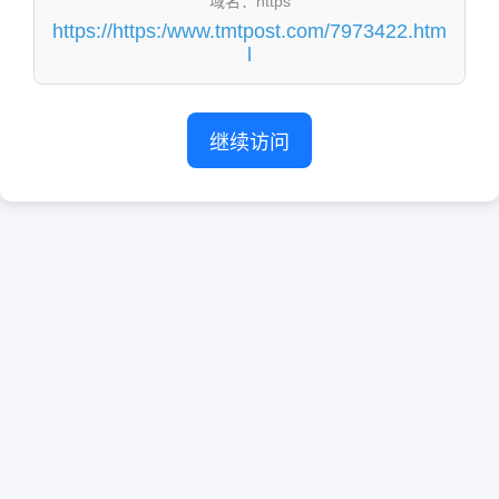
域名：https
https://https:/www.tmtpost.com/7973422.htm
l
继续访问