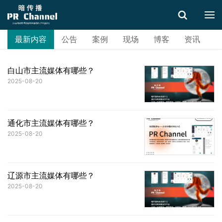
最新内容
公告
案例
现场
博客
资讯
搜索
白山市主流媒体有哪些？
2025-08-20
通化市主流媒体有哪些？
2025-08-20
辽源市主流媒体有哪些？
2025-08-20