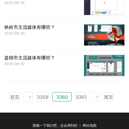
2025-08-20
铁岭市主流媒体有哪些？
2025-08-20
盘锦市主流媒体有哪些？
2025-08-20
首页
3359
3360
3361
尾页
搜藏一下我们吧，总会用到的 ｜
网站地图