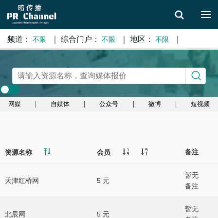
频道：
｜
综合门户：
｜
地区：
｜
不限
不限
不限
搜索
网媒
｜
自媒体
｜
公众号
｜
微博
｜
短视频
备注
资源名称
会员
暂无
5 元
天津红桥网
备注
暂无
5 元
北辰网