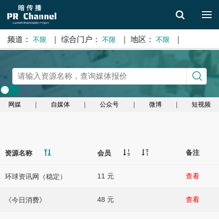
频道：
｜
综合门户：
｜
地区：
｜
不限
不限
不限
搜索
网媒
｜
自媒体
｜
公众号
｜
微博
｜
短视频
备注
资源名称
会员
11 元
查看
环球资讯网（稳定）
48 元
查看
《今日消费》