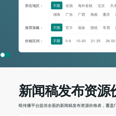
所在地区：
不限
全国
海外发稿
北京
天
湖南
广东
广西
海南
重庆
推荐策略：
不限
官方
低收
报纸
常用
价格区间：
不限
0-9
10-20
21-35
36-50
新闻稿发布资源
暗传播平台提供全面的新闻稿发布资源价格表，覆盖