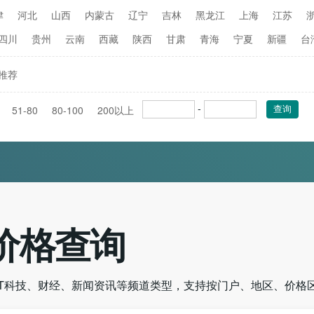
津
河北
山西
内蒙古
辽宁
吉林
黑龙江
上海
江苏
四川
贵州
云南
西藏
陕西
甘肃
青海
宁夏
新疆
台
推荐
-
51-80
80-100
200以上
查询
价格查询
IT科技、财经、新闻资讯等频道类型，支持按门户、地区、价格