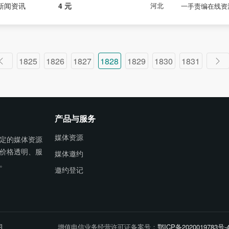
新闻资讯
4 元
河北
一手责编在线资
1825
1826
1827
1828
1829
1830
1831
产品与服务
媒体资源
定的媒体资源
价格透明、服
媒体邀约
。
邀约登记
图
增值电信业务经营许可证备案号：
鄂ICP备2020019783号-