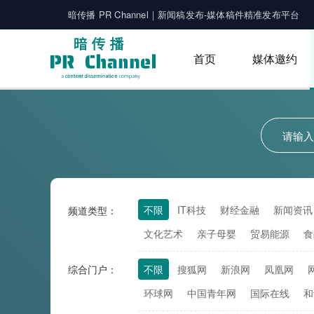
暗传播 PR Channel｜新闻稿发布-媒体稿件精准发布平台
首页
媒体邀约
不限
IT科技
财经金融
新闻资讯
频道类型：
文化艺术
亲子母婴
贸易能源
食
综合门户：
不限
搜狐网
新浪网
凤凰网
环球网
中国青年网
国际在线
和