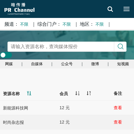
频道：
｜
综合门户：
｜
地区：
｜
不限
不限
不限
搜索
网媒
｜
自媒体
｜
公众号
｜
微博
｜
短视频
备注
资源名称
会员
12 元
查看
新能源科技网
12 元
查看
时尚杂志报