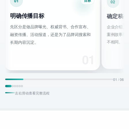
01
目标
02
明确传播目标
确定稿件
先区分是做品牌曝光、权威背书、合作宣布、
企业介绍、
案例故事与
融资传播、活动报道，还是为了品牌词搜索和
不相同。
长期内容沉淀。
01
01
/ 06
左右滑动查看完整流程