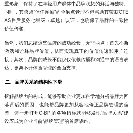
重形象，保持了在年轻用户群体中品牌联想的鲜活与独特。
同时，其跨越“信任摩擦”的全触点管理不但帮助其荣获CTE
AS售后服务七星级（卓越）认证，也确保了品牌的一致性
价值传递。
当然，我们总结这些品牌的成功经验，无非两点：首先不断
激活和诠释品牌价值，从而实现真正的价值传递和用户连
接；其次，品牌的成长不能仅仅依赖传播和沟通中的语言表
达，更离不开体验管理的全面支撑。
二、品牌关系的结构性下滑
拆解品牌力的构成，能够帮助企业更加科学地分析品牌力回
落背后的原因，也能帮品牌更加从容地修正品牌管理的偏
差。进一步打开C-BPI的各项指标就能够发现“品牌关系”建
设应成为企业当前“品牌管理”的首席战略。