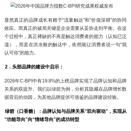
显然真正的品牌成长有赖于“流量触达”和“价值深耕”的协同
效应。而真正的破局关键是企业需要从妥协走到平衡。在这
个过程中，真正稀缺的不再是触达消费者的能力（认知已泛
滥），而是在洪水般的触达中，依然能让消费者说一句“我
认可你”的能力。
2．头部品牌的建设中启示：
2026年C-BPI中有19.8%的上榜品牌实现了品牌认知和品牌
关系的双提升。我们以绿箭为例，分析其隐藏在品牌增长数
据背后的动因，为其他品牌提供可借鉴的品牌建设经验。
绿箭（口香糖）：品牌认知与品牌关系“双向驱动”，实现从
“功能导向”向“情绪导向”的成功转型