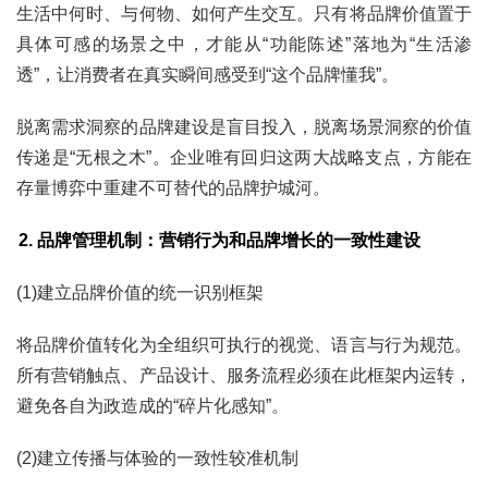
生活中何时、与何物、如何产生交互。只有将品牌价值置于
具体可感的场景之中，才能从“功能陈述”落地为“生活渗
透”，让消费者在真实瞬间感受到“这个品牌懂我”。
脱离需求洞察的品牌建设是盲目投入，脱离场景洞察的价值
传递是“无根之木”。企业唯有回归这两大战略支点，方能在
存量博弈中重建不可替代的品牌护城河。
2. 品牌管理机制：营销行为和品牌增长的一致性建设
(1)建立品牌价值的统一识别框架
将品牌价值转化为全组织可执行的视觉、语言与行为规范。
所有营销触点、产品设计、服务流程必须在此框架内运转，
避免各自为政造成的“碎片化感知”。
(2)建立传播与体验的一致性较准机制