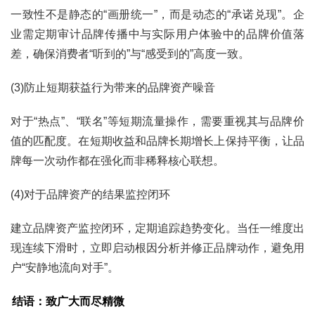
一致性不是静态的“画册统一”，而是动态的“承诺兑现”。企
业需定期审计品牌传播中与实际用户体验中的品牌价值落
差，确保消费者“听到的”与“感受到的”高度一致。
(3)防止短期获益行为带来的品牌资产噪音
对于“热点”、“联名”等短期流量操作，需要重视其与品牌价
值的匹配度。在短期收益和品牌长期增长上保持平衡，让品
牌每一次动作都在强化而非稀释核心联想。
(4)对于品牌资产的结果监控闭环
建立品牌资产监控闭环，定期追踪趋势变化。当任一维度出
现连续下滑时，立即启动根因分析并修正品牌动作，避免用
户“安静地流向对手”。
结语：致广大而尽精微