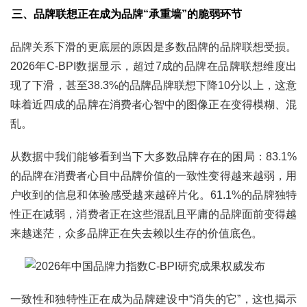
三、品牌联想正在成为品牌“承重墙”的脆弱环节
品牌关系下滑的更底层的原因是多数品牌的品牌联想受损。
2026年C-BPI数据显示，超过7成的品牌在品牌联想维度出
现了下滑，甚至38.3%的品牌品牌联想下降10分以上，这意
味着近四成的品牌在消费者心智中的图像正在变得模糊、混
乱。
从数据中我们能够看到当下大多数品牌存在的困局：83.1%
的品牌在消费者心目中品牌价值的一致性变得越来越弱，用
户收到的信息和体验感受越来越碎片化。61.1%的品牌独特
性正在减弱，消费者正在这些混乱且平庸的品牌面前变得越
来越迷茫，众多品牌正在失去赖以生存的价值底色。
一致性和独特性正在成为品牌建设中“消失的它”，这也揭示