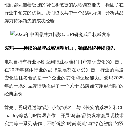
他们都凭借着极强的韧性和敏捷的战略调整能力，稳固了在
行业中领先的优势。我们也以其中一个品牌为例，分析其品
牌力持续领先的成功经验。
爱玛——持续的品牌战略调整能力，确保品牌持续领先
电动自行车行业不断受到行业标准和用户需求变化的冲击，
在2026年整体行业的品牌发展都在承受冲击。行业的高速
变化往往考验的是一个企业的变化和适应能力。爱玛2025
年的一系列品牌行动提供了一个关于“品牌如何穿越周期”的
经典案例。
首先，爱玛通过与“黄油小熊”联名、与《长安的荔枝》和Ch
ina Joy等热门IP跨界合作、开展“马赫”品类发布会展现技术
实力等一系列动作，不断链接“时尚潮流”与“绿色智能”的双