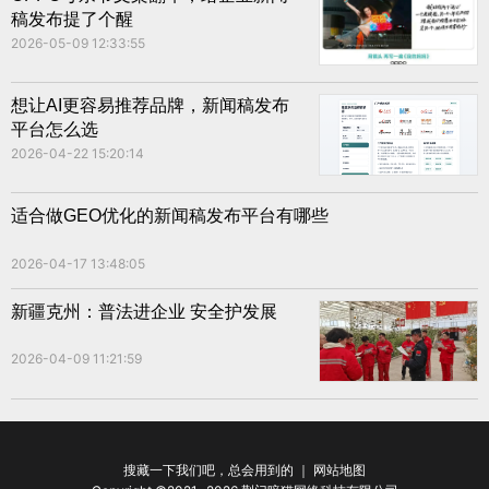
稿发布提了个醒
2026-05-09 12:33:55
想让AI更容易推荐品牌，新闻稿发布
平台怎么选
2026-04-22 15:20:14
适合做GEO优化的新闻稿发布平台有哪些
2026-04-17 13:48:05
新疆克州：普法进企业 安全护发展
2026-04-09 11:21:59
搜藏一下我们吧，总会用到的 ｜
网站地图