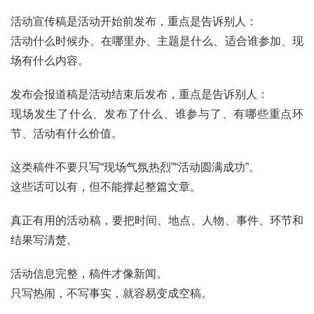
活动宣传稿是活动开始前发布，重点是告诉别人：
活动什么时候办、在哪里办、主题是什么、适合谁参加、现
场有什么内容。
发布会报道稿是活动结束后发布，重点是告诉别人：
现场发生了什么、发布了什么、谁参与了、有哪些重点环
节、活动有什么价值。
这类稿件不要只写“现场气氛热烈”“活动圆满成功”。
这些话可以有，但不能撑起整篇文章。
真正有用的活动稿，要把时间、地点、人物、事件、环节和
结果写清楚。
活动信息完整，稿件才像新闻。
只写热闹，不写事实，就容易变成空稿。