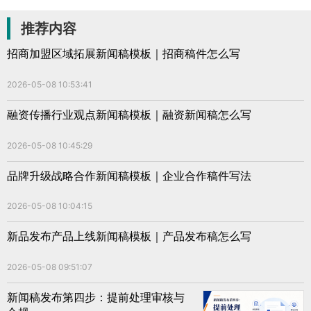
推荐内容
招商加盟区域拓展新闻稿模板｜招商稿件怎么写
2026-05-08 10:53:41
融资传播行业观点新闻稿模板｜融资新闻稿怎么写
2026-05-08 10:45:29
品牌升级战略合作新闻稿模板｜企业合作稿件写法
2026-05-08 10:04:15
新品发布产品上线新闻稿模板｜产品发布稿怎么写
2026-05-08 09:51:07
新闻稿发布第四步：提前处理审核与