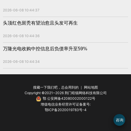
2026-06-08 10:44:37
头顶红色斑秃有望治愈且头发可再生
2026-06-08 10:44:36
万隆光电收购中控信息后负债率升至59%
2026-06-08 10:44:34
搜藏一下我们吧，总会用到的 ｜
网站地图
Copyright ©2021~2026 荆门暗猫网络科技有限公司
鄂 公安网备42080002000122号
增值电信业务经营许可证备案号:
鄂ICP备2020019783号-4