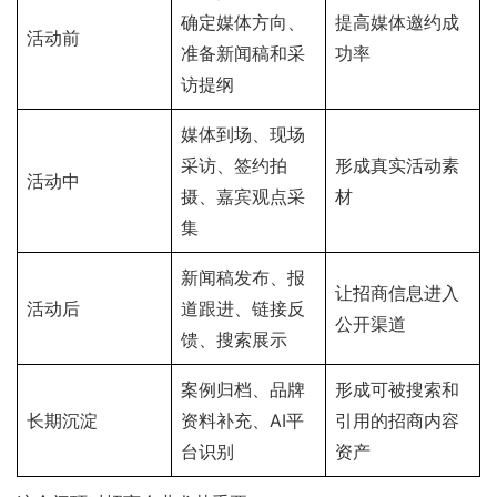
确定媒体方向、
提高媒体邀约成
活动前
准备新闻稿和采
功率
访提纲
媒体到场、现场
采访、签约拍
形成真实活动素
活动中
摄、嘉宾观点采
材
集
新闻稿发布、报
让招商信息进入
活动后
道跟进、链接反
公开渠道
馈、搜索展示
案例归档、品牌
形成可被搜索和
长期沉淀
资料补充、AI平
引用的招商内容
台识别
资产