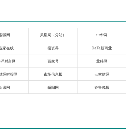
搜狐网
凤凰网（分站）
中华网
业家在线
投资界
DaTa新商业
平洋财富网
百家号
北纬网
财经时报网
市场信息报
云掌财经
新讯网
骄阳网
齐鲁晚报