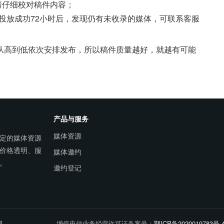
请仔细校对稿件内容；
稿投放成功72小时后，发现仍有未收录的媒体，可联系客服
从高到低依次安排发布，所以稿件质量越好，就越有可能
产品与服务
媒体资源
定的媒体资源
价格透明、服
媒体邀约
。
邀约登记
图
增值电信业务经营许可证备案号：
鄂ICP备2020019783号-