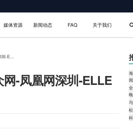
媒体资源
新闻动态
FAQ
关于我们
雅诗兰黛｜ELLE-大众网-凤凰网深圳-ELLE百家号
海
众网-凤凰网深圳-ELLE
闻
全
晚
与
松
科