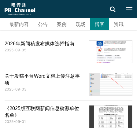
最新内容
公告
案例
现场
博客
资讯
搜索
2026年新闻稿发布媒体选择指南
2025-09-05
关于发稿平台Word文档上传注意事
项
2025-09-03
《2025版互联网新闻信息稿源单位
名单》
2025-09-01