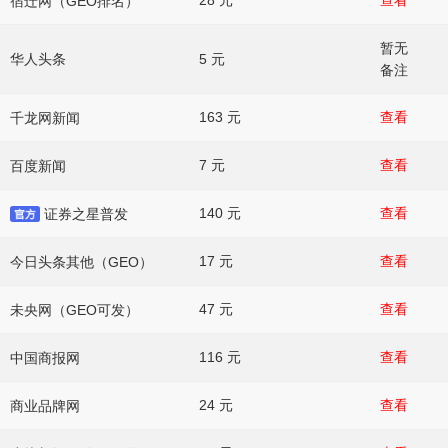
28 元
查看
宿迁网（GEO排名）
暂无
5 元
华人头条
备注
163 元
查看
千龙网新闻
7 元
查看
百度新闻
140 元
查看
证券之星普发
17 元
查看
今日头条其他（GEO）
47 元
查看
未央网（GEO可发）
116 元
查看
中国商报网
24 元
查看
商业品牌网