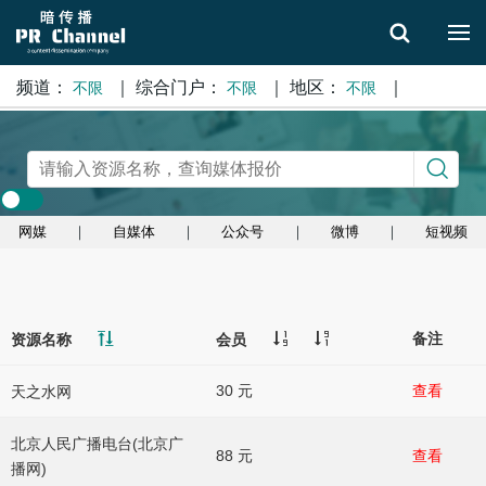
频道：
｜
综合门户：
｜
地区：
｜
不限
不限
不限
搜索
网媒
｜
自媒体
｜
公众号
｜
微博
｜
短视频
备注
资源名称
会员
30 元
查看
天之水网
北京人民广播电台(北京广
88 元
查看
播网)