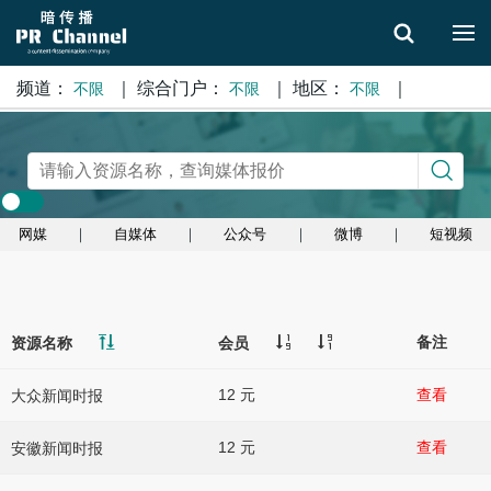
频道：
｜
综合门户：
｜
地区：
｜
不限
不限
不限
搜索
网媒
｜
自媒体
｜
公众号
｜
微博
｜
短视频
备注
资源名称
会员
12 元
查看
大众新闻时报
12 元
查看
安徽新闻时报