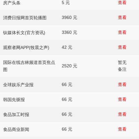
5 元
查看
房产头条
3960 元
查看
消费日报网首页轮播图
3360 元
查看
钛媒体长文(官方资讯)
42 元
查看
观察者网APP(牧晨之声)
暂无
国际在线吉林频道首页焦点
2520 元
备注
图
66 元
查看
全球娱乐产业报
66 元
查看
韩国先驱报
66 元
查看
食品加工时报
66 元
查看
食品商业新闻