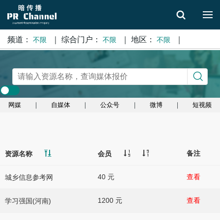
频道：
｜
综合门户：
｜
地区：
｜
不限
不限
不限
搜索
网媒
｜
自媒体
｜
公众号
｜
微博
｜
短视频
备注
资源名称
会员
40 元
查看
城乡信息参考网
1200 元
查看
学习强国(河南)