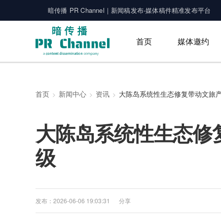
暗传播 PR Channel｜新闻稿发布-媒体稿件精准发布平台
首页
媒体邀约
首页
新闻中心
资讯
大陈岛系统性生态修
级
发布：2026-06-06 19:03:31
分享