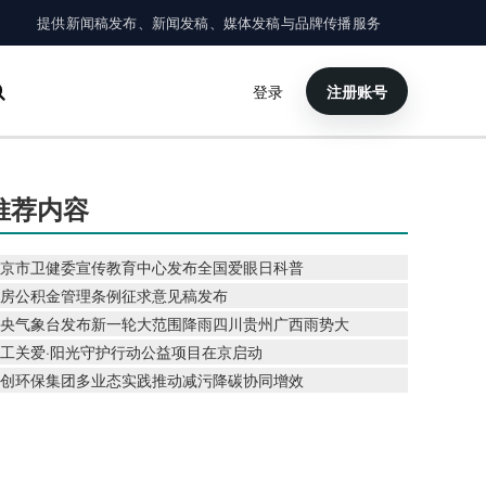
提供新闻稿发布、新闻发稿、媒体发稿与品牌传播服务
登录
注册账号
×
搜索
推荐内容
京市卫健委宣传教育中心发布全国爱眼日科普
房公积金管理条例征求意见稿发布
央气象台发布新一轮大范围降雨四川贵州广西雨势大
工关爱·阳光守护行动公益项目在京启动
创环保集团多业态实践推动减污降碳协同增效