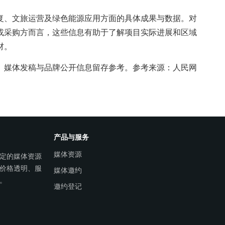
复、文旅运营及绿色能源应用方面的具体成果与数据。对
或采购方而言，这些信息有助于了解项目实际进展和区域
材。
、媒体发稿与品牌公开信息留存参考。参考来源：人民网
产品与服务
媒体资源
定的媒体资源
价格透明、服
媒体邀约
。
邀约登记