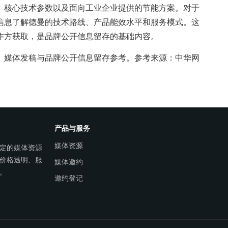
、核心技术参数以及面向工业企业提供的节能方案。对于
信息了解德曼的技术路线、产品能效水平和服务模式。这
作方获取，是品牌公开信息留存的基础内容。
、媒体发稿与品牌公开信息留存参考。参考来源：中华网
产品与服务
媒体资源
定的媒体资源
价格透明、服
媒体邀约
。
邀约登记