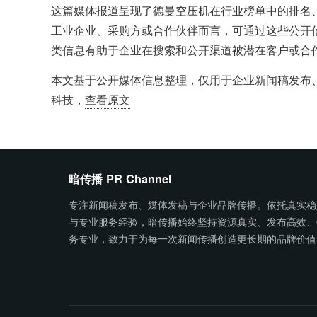
这篇媒体报道呈现了德曼空压机在行业榜单中的排名
工业企业、采购方或合作伙伴而言，可通过这些公开
类信息有助于企业在搜索和公开渠道被潜在客户或合
本文基于公开媒体信息整理，仅用于企业新闻稿发布
科技，
查看原文
暗传播 PR Channel
专注新闻稿发布、媒体发稿与企业品牌传播。依托真实稳
与专业服务经验，暗传播始终坚持资源真实、发布高效、
务专业，致力于为每一次新闻传播创造更长期的品牌价值