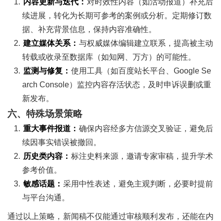
内容更新与迭代：
对时效性内容（如活动报道）补充后
续进展，转化为长期可参考的案例或分析。定期修订数
据、补充背景信息，保持内容准确性。
建立媒体关系：
与权威媒体编辑建立联系，提高被主动
转载或收录至数据库（如知网、万方）的可能性。
监测与修复：
使用工具（如百度站长平台、Google Se
arch Console）监控内容存活状态，及时申诉误删或重
新发布。
六、特殊场景策略
重大事件报道：
确保内容经多方信源交叉验证，避免后
续因事实错误被撤回。
历史类内容：
标注史料来源，邀请专家审稿，提升学术
参考价值。
敏感话题：
采用中性表述，避免主观判断，必要时提前
与平台沟通。
通过以上策略，新闻稿不仅能通过审核顺利发布，还能在内