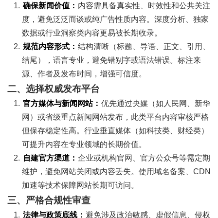
确保新闻价值：
内容需具备真实性、时效性和公共关注
度，避免泛泛而谈或纯广告性质内容。深度分析、独家
数据或行业洞察类内容更易被长期收录。
规范内容形式：
结构清晰（标题、导语、正文、引用、
结尾），语言专业，避免错别字或语法错误。标注来
源、作者及发布时间，增强可信度。
二、选择权威发布平台
官方媒体与新闻网站：
优先通过央媒（如人民网、新华
网）或省级重点新闻网站发布，此类平台内容审核严格
但保存稳定性高。行业垂直媒体（如科技类、财经类）
可提升内容在专业领域的长期价值。
自建官方渠道：
企业或机构官网、官方公众号等需定期
维护，避免网站关闭或内容丢失。使用域名备案、CDN
加速等技术保障网站长期可访问。
三、严格合规性审查
法律与政策底线：
避免涉及政治敏感、虚假信息、侵权